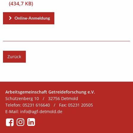
(434,7 KB)
Online-Anmeldung
Zurück
Arbeitsgemeinschaft Getreideforschung e.V.
Schützenberg 10
/
32756 Detmold
Telefon: 05231 616640
/
Fax: 05231 20505
E-Mail:
info@agf-detmold.de