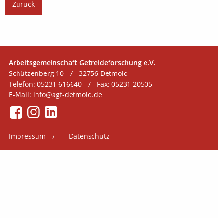
Zurück
Arbeitsgemeinschaft Getreideforschung e.V.
Schützenberg 10
/
32756 Detmold
Telefon: 05231 616640
/
Fax: 05231 20505
E-Mail:
info@agf-detmold.de
Impressum
Datenschutz